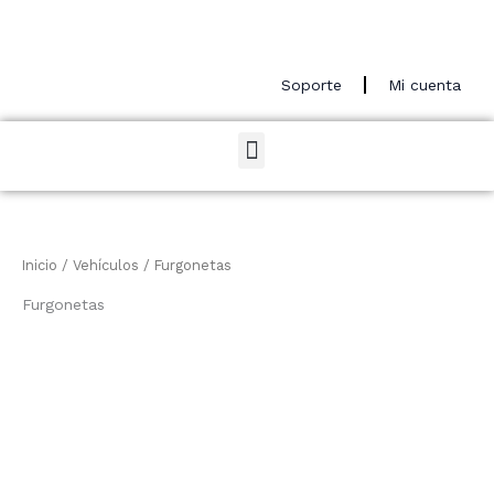
Ir
al
contenido
Soporte
Mi cuenta
Menu
Inicio
/
Vehículos
/ Furgonetas
Furgonetas