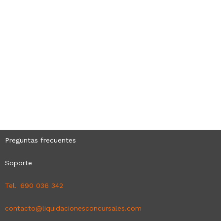
Preguntas frecuentes
Soporte
Tel. 690 036 342
contacto@liquidacionesconcursales.com